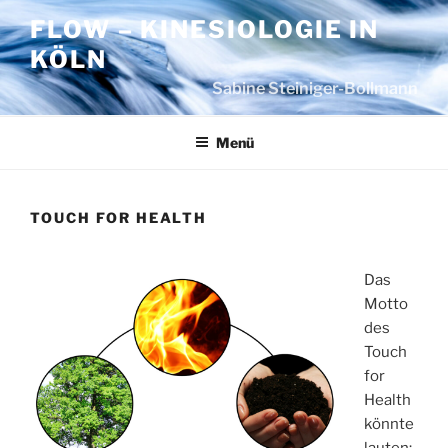
Zum
FLOW – KINESIOLOGIE IN
Inhalt
KÖLN
springen
Sabine Steiniger-Bollmann
Menü
TOUCH FOR HEALTH
Das
Motto
des
Touch
for
Health
könnte
lauten: