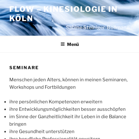
Zum
FLOW – KINESIOLOGIE IN
Inhalt
KÖLN
springen
Sabine Steiniger-Bollmann
Menü
SEMINARE
Menschen jeden Alters, können in meinen Seminaren,
Workshops und Fortbildungen
ihre persönlichen Kompetenzen erweitern
ihre Entwicklungsmöglichkeiten besser ausschöpfen
im Sinne der Ganzheitlichkeit ihr Leben in die Balance
bringen
ihre Gesundheit unterstützen
ihre berufliche Professionalität erweitern